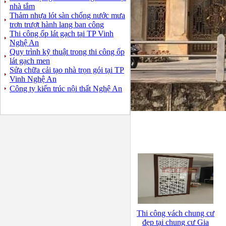
nhà tắm
Thảm nhựa lót sàn chống nước mưa
trơn trượt hành lang ban công
Thi công ốp lát gạch tại TP Vinh
Nghệ An
Quy trình kỹ thuật trong thi công ốp
lát gạch men
Sửa chữa cải tạo nhà trọn gói tại TP
Vinh Nghệ An
Công ty kiến trúc nội thất Nghệ An
Thi công vách chung cư
đẹp tại chung cư Gia