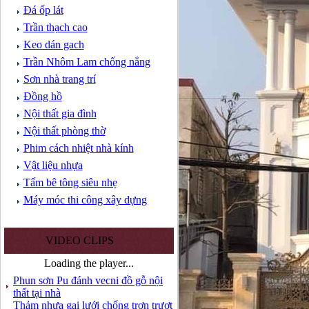
Đá ốp lát
Trần thạch cao
Keo dán gach
Trần Nhôm Lam chống nắng
Sơn nhà trang trí
Đồng hồ
Nội thất gia đình
Nội thất phòng thờ
Phim cách nhiệt nhà kính
Vật liệu nhựa
Tấm bê tông siêu nhẹ
Máy móc thi công xây dựng
VIDEO CLIPS
Loading the player...
Phun sơn Pu đánh vecni đồ gỗ nội
thất tại nhà
Thảm nhựa gai lưới chống trơn trượt