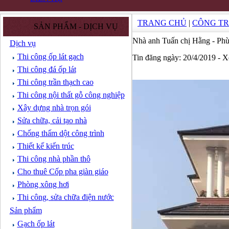
TRANG CHỦ
|
CÔNG TR
SẢN PHẨM - DỊCH VỤ
Nhà anh Tuấn chị Hằng - Ph
Dịch vụ
Thi công ốp lát gạch
Tin đăng ngày: 20/4/2019 - 
Thi công đá ốp lát
Thi công trần thạch cao
Thi công nội thất gỗ công nghiệp
Xây dựng nhà trọn gói
Sửa chữa, cải tạo nhà
Chống thấm dột công trình
Thiết kế kiến trúc
Thi công nhà phần thô
Cho thuê Cốp pha giàn giáo
Phòng xông hơi
Thi công, sửa chữa điện nước
Sản phẩm
Gạch ốp lát