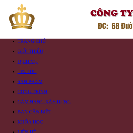
TRANG CHỦ
GIỚI THIỆU
DỊCH VỤ
TIN TỨC
SẢN PHẨM
CÔNG TRÌNH
CẨM NANG XÂY DỰNG
BẠN CẦN BIẾT
KHÓA HỌC
LIÊN HỆ