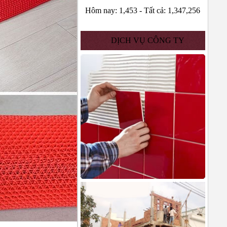
Hôm nay:
1,453
-
Tất cả:
1,347,256
DỊCH VỤ CÔNG TY