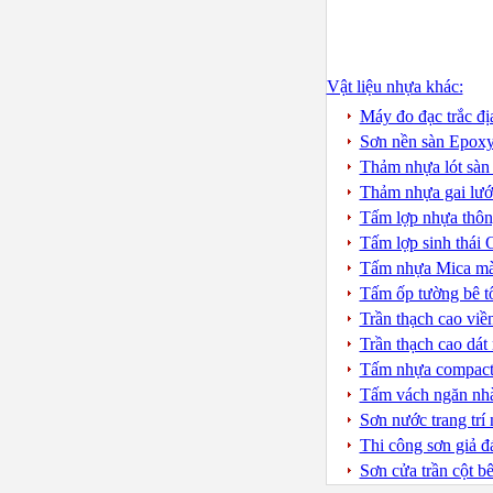
Vật liệu nhựa khác:
Máy đo đạc trắc đị
Sơn nền sàn Epoxy
Thảm nhựa lót sàn
Thảm nhựa gai lưới
Tấm lợp nhựa thôn
Tấm lợp sinh thái
Tấm nhựa Mica mà
Tấm ốp tường bê tô
Trần thạch cao viề
Trần thạch cao dá
Tấm nhựa compact
Tấm vách ngăn nhà
Sơn nước trang trí
Thi công sơn giả đ
Sơn cửa trần cột b