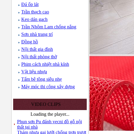
Đá ốp lát
Trần thạch cao
Keo dán gach
Trần Nhôm Lam chống nắng
Sơn nhà trang trí
Đồng hồ
Nội thất gia đình
Nội thất phòng thờ
Phim cách nhiệt nhà kính
Vật liệu nhựa
Tấm bê tông siêu nhẹ
Máy móc thi công xây dựng
VIDEO CLIPS
Loading the player...
Phun sơn Pu đánh vecni đồ gỗ nội
thất tại nhà
Thảm nhựa gai lưới chống trơn trượt