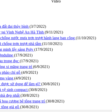
Video
a đất đai thủy bình
(3/7/2022)
 tại Vinh Nghệ An Hà Tĩnh
(9/11/2021)
 chống nước mưa trơn trượt hành lang ban công
(11/10/2021)
 chống trơn trượt nhà tắm
(11/10/2021)
g minh lấy sáng Poly
(17/9/2021)
 Onduline
(17/9/2021)
u trong đục
(17/9/2021)
ng xi măng trang trí
(6/9/2021)
n phào chỉ gỗ
(4/9/2021)
t mạ vàng
(4/9/2021)
 được sử dụng để làm gì?
(30/8/2021)
 vệ sinh compact
(30/8/2021)
 nhà đẹp nhất
(30/8/2021)
á hoa cương bê tông trang trí
(30/8/2021)
ê tông giả gỗ
(30/8/2021)