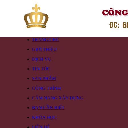
TRANG CHỦ
GIỚI THIỆU
DỊCH VỤ
TIN TỨC
SẢN PHẨM
CÔNG TRÌNH
CẨM NANG XÂY DỰNG
BẠN CẦN BIẾT
KHÓA HỌC
LIÊN HỆ