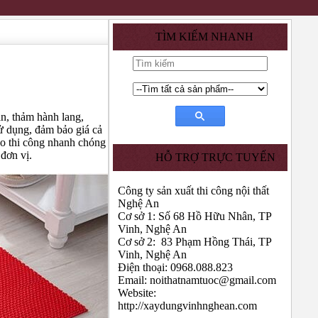
TÌM KIẾM NHANH
ạn, thảm hành lang,
sử dụng, đảm bảo giá cả
bao thi công nhanh chóng
đơn vị.
HỖ TRỢ TRỰC TUYẾN
Công ty sản xuất thi công nội thất
Nghệ An
Cơ sở 1: Số 68 Hồ Hữu Nhân, TP
Vinh, Nghệ An
Cơ sở 2: 83 Phạm Hồng Thái, TP
Vinh, Nghệ An
Điện thoại: 0968.088.823
Email:
noithatnamtuoc@gmail.com
Website:
http://xaydungvinhnghean.com