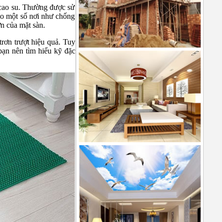
a cao su. Thường được sử
ho một số nơi như chống
ơn của mặt sàn.
trơn trượt hiệu quả. Tuy
bạn nên tìm hiểu kỹ đặc