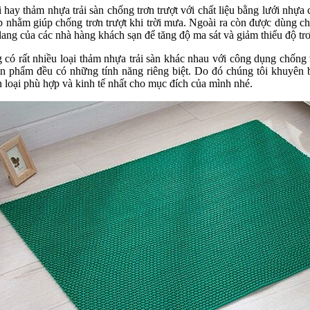
i hay thảm nhựa trải sàn chống trơn trượt với chất liệu bằng lưới nhự
ấp nhằm giúp chống trơn trượt khi trời mưa. Ngoài ra còn được dùng c
lang của các nhà hàng khách sạn để tăng độ ma sát và giảm thiểu độ tr
g có rất nhiều loại thảm nhựa trải sàn khác nhau với công dụng chống 
n phẩm đều có những tính năng riêng biệt. Do đó chúng tôi khuyên 
 loại phù hợp và kinh tế nhất cho mục đích của mình nhé.