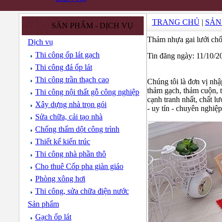
TRANG CHỦ
|
SẢN
SẢN PHẨM - DỊCH VỤ
Thảm nhựa gai lưới chố
Dịch vụ
Thi công ốp lát gạch
Tin đăng ngày: 11/10/
Thi công đá ốp lát
Thi công trần thạch cao
Chúng tôi là đơn vị nhậ
thảm gạch, thảm cuộn, t
Thi công nội thất gỗ công nghiệp
cạnh tranh nhất, chất lư
Xây dựng nhà trọn gói
- uy tín - chuyên nghiệ
Sửa chữa, cải tạo nhà
Chống thấm dột công trình
Thiết kế kiến trúc
Thi công nhà phần thô
Cho thuê Cốp pha giàn giáo
Phòng xông hơi
Thi công, sửa chữa điện nước
Sản phẩm
Gạch ốp lát