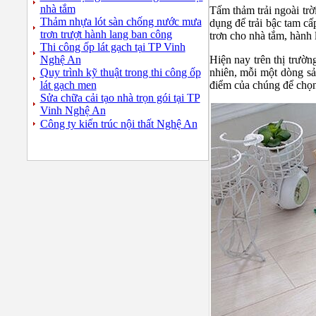
nhà tắm
Tấm thảm trải ngoài trờ
Thảm nhựa lót sàn chống nước mưa
dụng để trải bậc tam c
trơn trượt hành lang ban công
trơn cho nhà tắm, hành 
Thi công ốp lát gạch tại TP Vinh
Nghệ An
Hiện nay trên thị trườn
Quy trình kỹ thuật trong thi công ốp
nhiên, mỗi một dòng sả
lát gạch men
điểm của chúng để chọn
Sửa chữa cải tạo nhà trọn gói tại TP
Vinh Nghệ An
Công ty kiến trúc nội thất Nghệ An