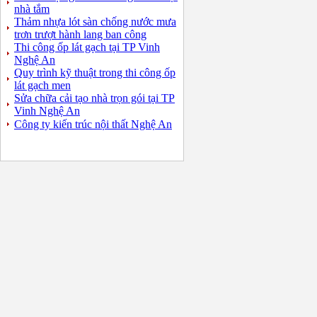
nhà tắm
Thảm nhựa lót sàn chống nước mưa
trơn trượt hành lang ban công
Thi công ốp lát gạch tại TP Vinh
Nghệ An
Quy trình kỹ thuật trong thi công ốp
lát gạch men
Sửa chữa cải tạo nhà trọn gói tại TP
Vinh Nghệ An
Công ty kiến trúc nội thất Nghệ An