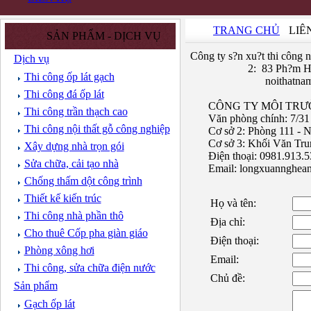
TRANG CHỦ
LIÊ
SẢN PHẨM - DỊCH VỤ
Công ty s?n xu?t thi công
Dịch vụ
2: 83 Ph?m H?
Thi công ốp lát gạch
noithatn
Thi công đá ốp lát
CÔNG TY MÔI TR
Thi công trần thạch cao
Văn phòng chính: 7/31
Thi công nội thất gỗ công nghiệp
Cơ sở 2: Phòng 111 - 
Cơ sở 3: Khối Văn Tr
Xây dựng nhà trọn gói
Điện thoại: 0981.913.
Sửa chữa, cải tạo nhà
Email:
longxuannghea
Chống thấm dột công trình
Thiết kế kiến trúc
Họ và tên:
Thi công nhà phần thô
Địa chỉ:
Cho thuê Cốp pha giàn giáo
Điện thoại:
Phòng xông hơi
Email:
Thi công, sửa chữa điện nước
Chủ đề:
Sản phẩm
Gạch ốp lát