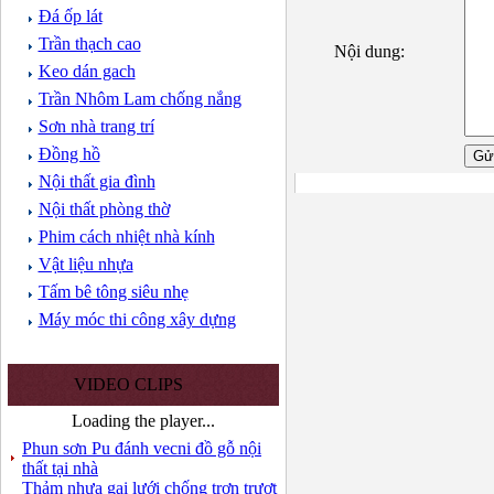
Đá ốp lát
Trần thạch cao
Nội dung:
Keo dán gach
Trần Nhôm Lam chống nắng
Sơn nhà trang trí
Đồng hồ
Nội thất gia đình
Nội thất phòng thờ
Phim cách nhiệt nhà kính
Vật liệu nhựa
Tấm bê tông siêu nhẹ
Máy móc thi công xây dựng
VIDEO CLIPS
Loading the player...
Phun sơn Pu đánh vecni đồ gỗ nội
thất tại nhà
Thảm nhựa gai lưới chống trơn trượt