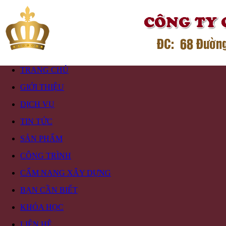
TRANG CHỦ
GIỚI THIỆU
DỊCH VỤ
TIN TỨC
SẢN PHẨM
CÔNG TRÌNH
CẨM NANG XÂY DỰNG
BẠN CẦN BIẾT
KHÓA HỌC
LIÊN HỆ