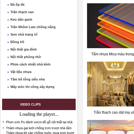
Đá ốp lát
Trần thạch cao
Keo dán gach
Trần Nhôm Lam chống nắng
Sơn nhà trang trí
Đồng hồ
Nội thất gia đình
Tấm nhựa Mica màu trong
Nội thất phòng thờ
Phim cách nhiệt nhà kính
Vật liệu nhựa
Tấm bê tông siêu nhẹ
Máy móc thi công xây dựng
VIDEO CLIPS
Trần thạch cao dát mạ v
Loading the player...
Phun sơn Pu đánh vecni đồ gỗ nội thất tại nhà
Thảm nhựa gai lưới chống trơn trượt nhà tắm
Thảm nhựa lót sàn chống nước mưa trơn trượt