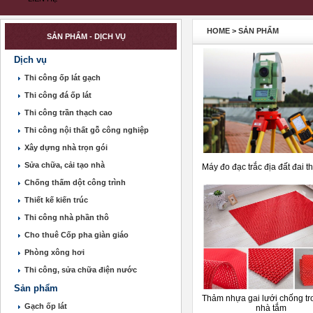
HOME
>
SẢN PHẨM
SẢN PHẨM - DỊCH VỤ
Dịch vụ
Thi công ốp lát gạch
Thi công đá ốp lát
Thi công trần thạch cao
Thi công nội thất gỗ công nghiệp
Xây dựng nhà trọn gói
Sửa chữa, cải tạo nhà
Máy đo đạc trắc địa đất đai t
Chống thấm dột công trình
Thiết kế kiến trúc
Thi công nhà phần thô
Cho thuê Cốp pha giàn giáo
Phòng xông hơi
Thi công, sửa chữa điện nước
Sản phẩm
Thảm nhựa gai lưới chống trơ
Gạch ốp lát
nhà tắm