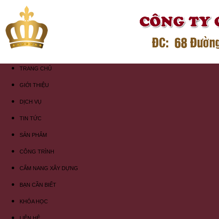
TRANG CHỦ
GIỚI THIỆU
DỊCH VỤ
TIN TỨC
SẢN PHẨM
CÔNG TRÌNH
CẨM NANG XÂY DỰNG
BẠN CẦN BIẾT
KHÓA HỌC
LIÊN HỆ