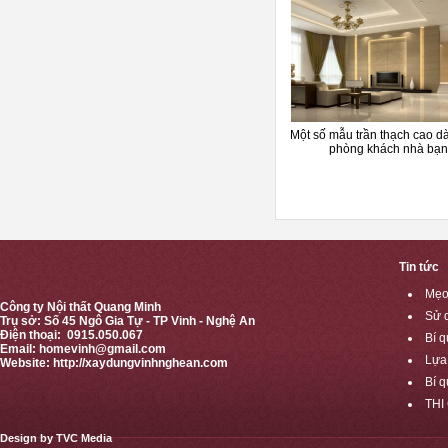
Một số mẫu trần thạch cao d
phòng khách nhà bạn
Tin tức
Mẹo 
Công ty Nội thất Quang Minh
Sử 
Trụ sở: Số 45 Ngô Gia Tự - TP Vinh - Nghệ An
Điện thoại: 0915.050.067
Bí q
Email:
homevinh@gmail.com
Lựa
Website: http://xaydungvinhnghean.com
Bí q
THI
Design by TVC Media