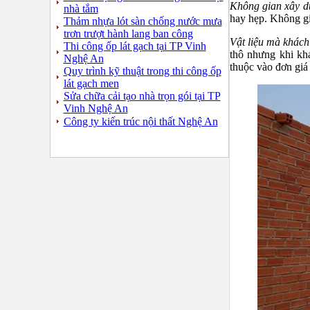
Không gian xây 
nhà tắm
hay hẹp. Không gia
Thảm nhựa lót sàn chống nước mưa
trơn trượt hành lang ban công
Vật liệu mà khác
Thi công ốp lát gạch tại TP Vinh
thô nhưng khi khá
Nghệ An
thuộc vào đơn giá 
Quy trình kỹ thuật trong thi công ốp
lát gạch men
Sửa chữa cải tạo nhà trọn gói tại TP
Vinh Nghệ An
Công ty kiến trúc nội thất Nghệ An