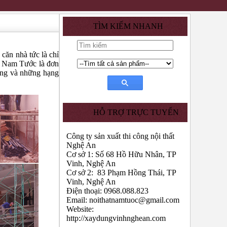
TÌM KIẾM NHANH
căn nhà tức là chỉ
ty Nam Tước là đơn
công và những hạng
HỖ TRỢ TRỰC TUYẾN
Công ty sản xuất thi công nội thất
Nghệ An
Cơ sở 1: Số 68 Hồ Hữu Nhân, TP
Vinh, Nghệ An
Cơ sở 2: 83 Phạm Hồng Thái, TP
Vinh, Nghệ An
Điện thoại: 0968.088.823
Email:
noithatnamtuoc@gmail.com
Website:
http://xaydungvinhnghean.com