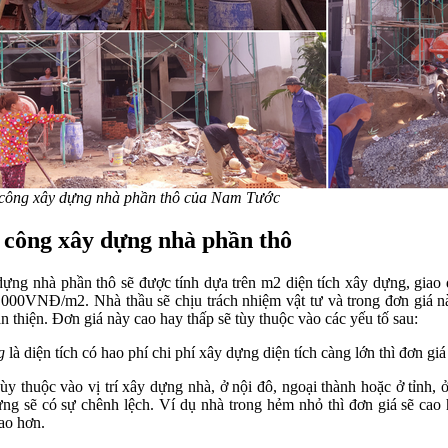
i công xây dựng nhà phần thô của Nam Tước
i công xây dựng nhà phần thô
dựng nhà phần thô sẽ được tính dựa trên m2 diện tích xây dựng, giao
00VNĐ/m2. Nhà thầu sẽ chịu trách nhiệm vật tư và trong đơn giá n
 thiện. Đơn giá này cao hay thấp sẽ tùy thuộc vào các yếu tố sau:
g
là diện tích có hao phí chi phí xây dựng diện tích càng lớn thì đơn gi
Tùy thuộc vào vị trí xây dựng nhà, ở nội đô, ngoại thành hoặc ở tỉnh, 
ựng sẽ có sự chênh lệch. Ví dụ nhà trong hẻm nhỏ thì đơn giá sẽ cao 
ao hơn.