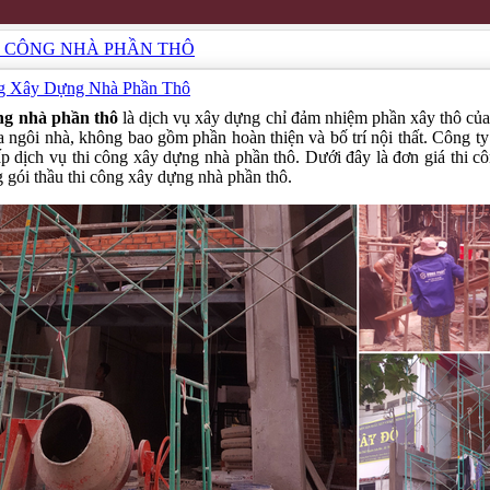
I CÔNG NHÀ PHẦN THÔ
ng Xây Dựng Nhà Phần Thô
ng nhà phần thô
là dịch vụ xây dựng chỉ đảm nhiệm phần xây thô của 
 ngôi nhà, không bao gồm phần hoàn thiện và bố trí nội thất. Công 
p dịch vụ thi công xây dựng nhà phần thô. Dưới đây là đơn giá thi 
g gói thầu thi công xây dựng nhà phần thô.