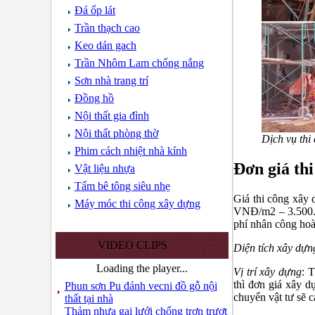
Đá ốp lát
Trần thạch cao
Keo dán gach
Trần Nhôm Lam chống nắng
Sơn nhà trang trí
Đồng hồ
Nội thất gia đình
Nội thất phòng thờ
Dịch vụ th
Phim cách nhiệt nhà kính
Đơn giá th
Vật liệu nhựa
Tấm bê tông siêu nhẹ
Giá thi công xây 
Máy móc thi công xây dựng
VNĐ/m2 – 3.500.0
phí nhân công hoàn
VIDEO CLIPS
Diện tích xây dựn
Loading the player...
Vị trí xây dựng
: 
thì đơn giá xây d
Phun sơn Pu đánh vecni đồ gỗ nội
chuyển vật tư sẽ c
thất tại nhà
Thảm nhựa gai lưới chống trơn trượt