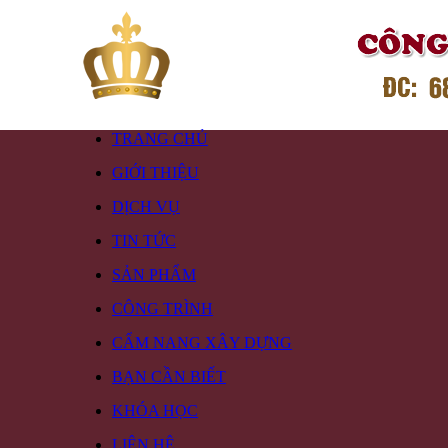
TRANG CHỦ
GIỚI THIỆU
DỊCH VỤ
TIN TỨC
SẢN PHẨM
CÔNG TRÌNH
CẨM NANG XÂY DỰNG
BẠN CẦN BIẾT
KHÓA HỌC
LIÊN HỆ