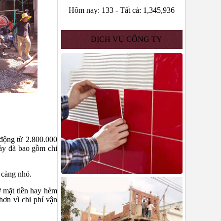
Hôm nay:
133
-
Tất cả:
1,345,936
DỊCH VỤ CÔNG TY
 động từ 2.800.000
ày đã bao gồm chi
á càng nhỏ.
ở mặt tiền hay hẻm
hơn vì chi phí vận