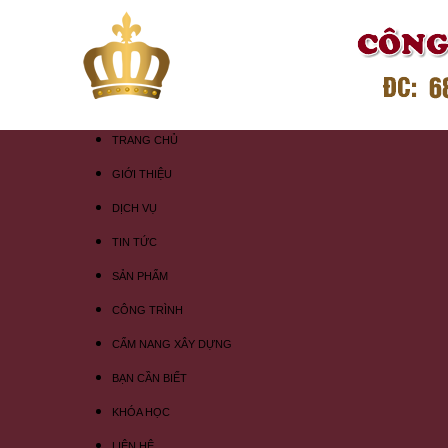
TRANG CHỦ
GIỚI THIỆU
DỊCH VỤ
TIN TỨC
SẢN PHẨM
CÔNG TRÌNH
CẨM NANG XÂY DỰNG
BẠN CẦN BIẾT
KHÓA HỌC
LIÊN HỆ