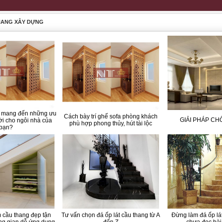
NANG XÂY DỰNG
 mang đến những ưu
Cách bày trí ghế sofa phòng khách
GIẢI PHÁP C
vời cho ngôi nhà của
phù hợp phong thủy, hút tài lộc
bạn?
 cầu thang đẹp tận
Tư vấn chọn đá ốp lát cầu thang từ A
Đừng làm đá ốp lát