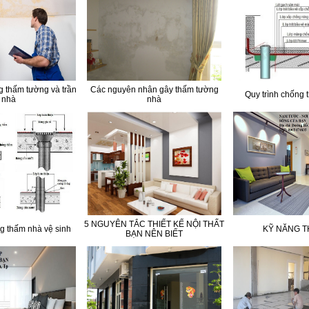
 thấm tường và trần
Các nguyên nhân gây thấm tường
Quy trình chống 
nhà
nhà
5 NGUYÊN TẮC THIẾT KẾ NỘI THẤT
ng thấm nhà vệ sinh
KỸ NĂNG T
BẠN NÊN BIẾT