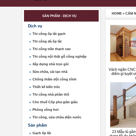
HOME
>
CẨM 
SẢN PHẨM - DỊCH VỤ
Dịch vụ
Thi công ốp lát gạch
Thi công đá ốp lát
Thi công trần thạch cao
Thi công nội thất gỗ công nghiệp
Xây dựng nhà trọn gói
Vách ngăn CNC
Sửa chữa, cải tạo nhà
điểm gì tuyệt 
Chống thấm dột công trình
Thiết kế kiến trúc
Thi công nhà phần thô
Cho thuê Cốp pha giàn giáo
Phòng xông hơi
Thi công, sửa chữa điện nước
Sản phẩm
23 Mẫu tủ gầm
Gạch ốp lát