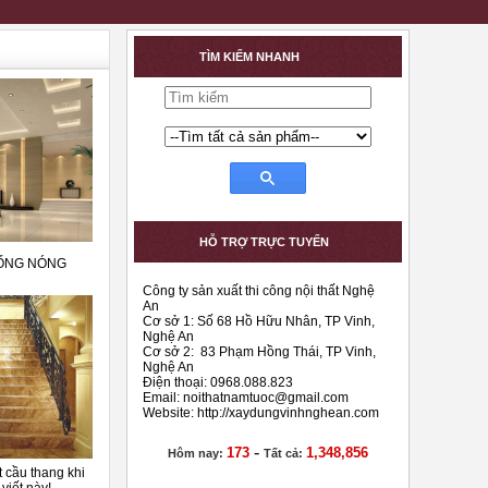
TÌM KIẾM NHANH
HỖ TRỢ TRỰC TUYẾN
HỐNG NÓNG
Công ty sản xuất thi công nội thất Nghệ
An
Cơ sở 1: Số 68 Hồ Hữu Nhân, TP Vinh,
Nghệ An
Cơ sở 2: 83 Phạm Hồng Thái, TP Vinh,
Nghệ An
Điện thoại: 0968.088.823
Email:
noithatnamtuoc@gmail.com
Website: http://xaydungvinhnghean.com
-
173
1,348,856
Hôm nay:
Tất cả:
 cầu thang khi