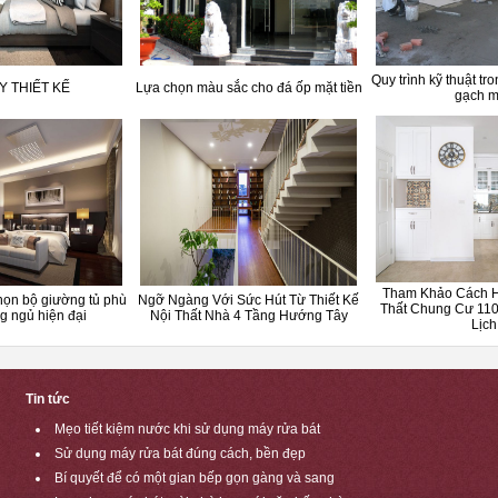
Quy trình kỹ thuật tro
Y THIẾT KẾ
Lựa chọn màu sắc cho đá ốp mặt tiền
gạch 
Tham Khảo Cách H
chọn bộ giường tủ phù
Ngỡ Ngàng Với Sức Hút Từ Thiết Kế
Thất Chung Cư 11
g ngủ hiện đại
Nội Thất Nhà 4 Tầng Hướng Tây
Lịch
Tin tức
Mẹo tiết kiệm nước khi sử dụng máy rửa bát
Sử dụng máy rửa bát đúng cách, bền đẹp
Bí quyết để có một gian bếp gọn gàng và sang