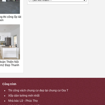
ng thi công ốp lát
men
oàn Thiện Nội
0m2 Đẹp Thanh
Công trình
Thi công vách chung cư đẹp tại chung cư Gia T
Xốp dán tường mới nhất
Nhà bác Lữ - Phúc Thọ