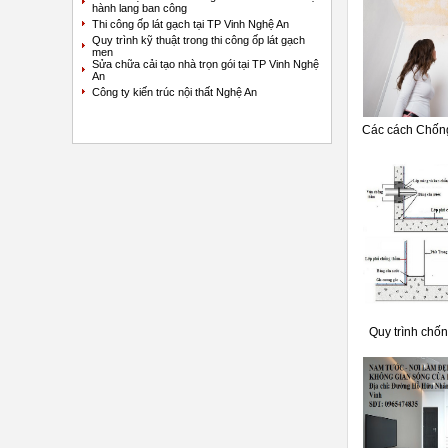
hành lang ban công
Thi công ốp lát gạch tại TP Vinh Nghệ An
Quy trình kỹ thuật trong thi công ốp lát gạch
men
Sửa chữa cải tạo nhà trọn gói tại TP Vinh Nghệ
An
Công ty kiến trúc nội thất Nghệ An
Các cách Chống
Quy trình chố