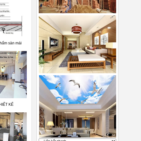
thấm sàn mái
HIẾT KẾ