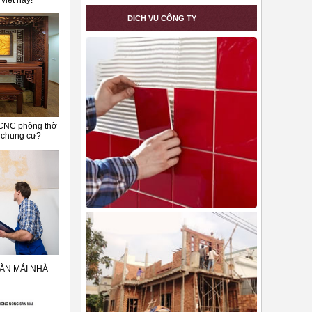
viết này!
DỊCH VỤ CÔNG TY
 CNC phòng thờ
 chung cư?
ÀN MÁI NHÀ