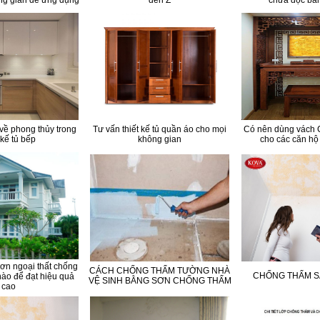
ông gian dễ ứng dụng
đến Z
chưa đọc bài 
 về phong thủy trong
Tư vấn thiết kế tủ quần áo cho mọi
Có nên dùng vách
 kế tủ bếp
không gian
cho các căn hộ
sơn ngoại thất chống
CÁCH CHỐNG THẤM TƯỜNG NHÀ
CHỐNG THẤM S
nào để đạt hiệu quả
VỆ SINH BẰNG SƠN CHỐNG THẤM
cao