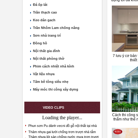
dụng tối đa kh
Đá ốp lát
Trần thạch cao
Keo dán gach
Trần Nhôm Lam chống nắng
Sơn nhà trang trí
Đồng hồ
Nội thất gia đình
7 lưu ý cơ bản
Nội thất phòng thờ
thiết
Phim cách nhiệt nhà kính
Vật liệu nhựa
Tấm bê tông siêu nhẹ
Máy móc thi công xây dựng
VIDEO CLIPS
Cách thi công 
Loading the player...
thấm như thế 
Phun sơn Pu đánh vecni đồ gỗ nội thất tại nhà
Thảm nhựa gai lưới chống trơn trượt nhà tắm
Thảm nhựa lót sàn chống nước mưa trơn trượt