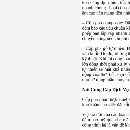
khả năng định hình tốt, 
nhanh chóng. Loại cốp ph
ẩm cao nên mang đến nhiều
– Cốp pha composite: Đây
đảm bảo các tiêu chuẩn kỹ
phép bạn lắp ráp nhanh 
chuyền công nên chi phí n
– Cốp pha gỗ tự nhiên: Đ
vào khối. Do đó, những t
kỹ thuật. Khi thi công, b
lớn đồng thời phải xử lý 
tự nhiên sẽ mất khá nhiề
động của thời tiết, loại
như sử dụng luân chuyển 
Nơi Cung Cấp Dịch Vụ
Cốp pha phải được thiết 
khó khăn cho việc đặt cốt 
Việc ra đời của các loại 
đảm bảo mỹ quan bề mặt.
công trình lại là vấn đề k