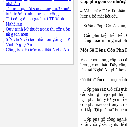
Cốp pha gồm có những 
nhà tắm
Thảm nhựa lót sàn chống nước mưa
– Ván mặt: Đây là phần t
trơn trượt hành lang ban công
lượng bề mặt kết cấu.
Thi công ốp lát gạch tại TP Vinh
Nghệ An
– Sườn cứng: Có tác dụng 
Quy trình kỹ thuật trong thi công ốp
lát gạch men
– Các phụ kiện liên kết:
Sửa chữa cải tạo nhà trọn gói tại TP
phẳng hoặc những mặt phẳ
Vinh Nghệ An
Công ty kiến trúc nội thất Nghệ An
Một Số Dòng Cốp Pha P
Việc chọn dòng cốp pha đ
lượng cao nhất. Đây cũn
pha tại Nghệ An phù hợp.
Có thể điểm qua một số d
– Cốp pha sắt: Có cấu trú
các khung thép định hình
bạn phải lưu ý tới yếu tố 
cốp pha này có trọng tải 
khi lắp đặt phải xử lý bề 
– Cốp pha gỗ công nghiệp
khối vuông sắc cạnh, dễ d