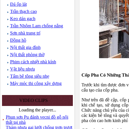
Đá ốp lát
Trần thạch cao
Keo dán gach
Trần Nhôm Lam chống nắng
Sơn nhà trang trí
Đồng hồ
Nội thất gia đình
Nội thất phòng thờ
Phim cách nhiệt nhà kính
Vật liệu nhựa
Cốp Pha Có Những Thà
Tấm bê tông siêu nhẹ
Máy móc thi công xây dựng
Trước khi tìm được đơn vị
cấu tạo của cốp pha.
Như trên đã đề cập, cốp p
VIDEO CLIPS
khi chế tạo, sử dụng cố
Loading the player...
Chức năng chủ yếu của cố
các kiện bê tông và quyết
Phun sơn Pu đánh vecni đồ gỗ nội
pha còn cao hơn kinh phí d
thất tại nhà
Thảm nhựa gai lưới chống trơn trượt