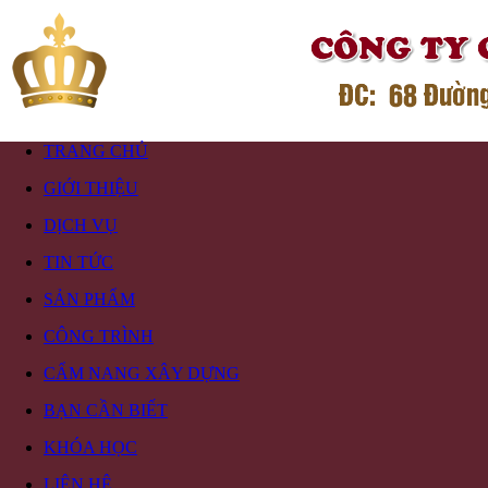
TRANG CHỦ
GIỚI THIỆU
DỊCH VỤ
TIN TỨC
SẢN PHẨM
CÔNG TRÌNH
CẨM NANG XÂY DỰNG
BẠN CẦN BIẾT
KHÓA HỌC
LIÊN HỆ