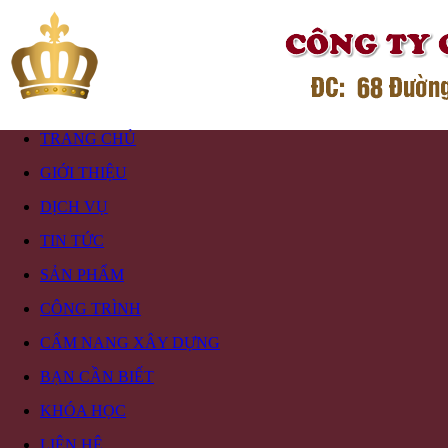
TRANG CHỦ
GIỚI THIỆU
DỊCH VỤ
TIN TỨC
SẢN PHẨM
CÔNG TRÌNH
CẨM NANG XÂY DỰNG
BẠN CẦN BIẾT
KHÓA HỌC
LIÊN HỆ