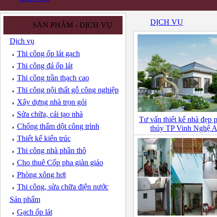
DỊCH VỤ
SẢN PHẨM - DỊCH VỤ
Dịch vụ
Thi công ốp lát gạch
Thi công đá ốp lát
Thi công trần thạch cao
Thi công nội thất gỗ công nghiệp
Xây dựng nhà trọn gói
Sửa chữa, cải tạo nhà
Tư vấn thiết kế nhà đẹp 
Chống thấm dột công trình
thủy TP Vinh Nghệ 
Thiết kế kiến trúc
Thi công nhà phần thô
Cho thuê Cốp pha giàn giáo
Phòng xông hơi
Thi công, sửa chữa điện nước
Sản phẩm
Gạch ốp lát