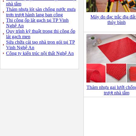
nhà tắm
Thảm nhựa lót sàn chống nước mưa
trơn trượt hành lang ban công
Máy đo đạc trắc địa đất
Thi công ốp lát gạch tại TP Vinh
thủy bình
Nghệ An
Quy trình kỹ thuật trong thi công ốp
lát gạch men
Sửa chữa cải tạo nhà trọn gói tại TP
Vinh Nghệ An
Công ty kiến trúc nội thất Nghệ An
Thảm nhựa gai lưới chốn
trượt nhà tắm