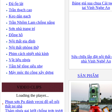
Bảng giá sua chua Cải tạ
Đá ốp lát
tai Vinh Nghe An
Trần thạch cao
Keo dán gach
Trần Nhôm Lam chống nắng
Sơn nhà trang trí
Đồng hồ
Nội thất gia đình
Nội thất phòng thờ
Phim cách nhiệt nhà kính
Sửa chữa lắp đặt nội thất
Vật liệu nhựa
nhà Vinh Nghệ An
Tấm bê tông siêu nhẹ
Máy móc thi công xây dựng
SẢN PHẨM
VIDEO CLIPS
Loading the player...
Phun sơn Pu đánh vecni đồ gỗ nội
thất tại nhà
Thảm nhựa gai lưới chống trơn trượt