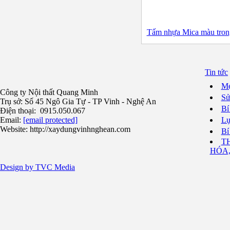
Tấm nhựa Mica màu tron
Tin tức
Mẹ
Công ty Nội thất Quang Minh
Sử
Trụ sở: Số 45 Ngô Gia Tự - TP Vinh - Nghệ An
Bí
Điện thoại: 0915.050.067
Email:
[email protected]
Lự
Website: http://xaydungvinhnghean.com
Bí
T
HÓA
Design by TVC Media