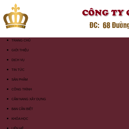
TRANG CHỦ
GIỚI THIỆU
DỊCH VỤ
TIN TỨC
SẢN PHẨM
CÔNG TRÌNH
CẨM NANG XÂY DỰNG
BẠN CẦN BIẾT
KHÓA HỌC
LIÊN HỆ