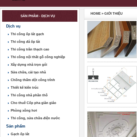
HOME
>
GIỚI THIỆU
SẢN PHẨM - DỊCH VỤ
Dịch vụ
Thi công ốp lát gạch
Thi công đá ốp lát
Thi công trần thạch cao
Thi công nội thất gỗ công nghiệp
Xây dựng nhà trọn gói
Sửa chữa, cải tạo nhà
Chống thấm dột công trình
Thiết kế kiến trúc
Thi công nhà phần thô
Cho thuê Cốp pha giàn giáo
Phòng xông hơi
Thi công, sửa chữa điện nước
Sản phẩm
Gạch ốp lát