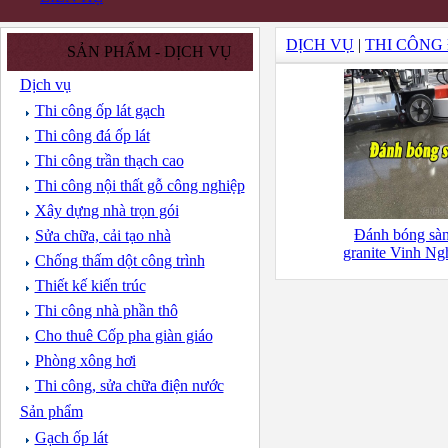
DỊCH VỤ
|
THI CÔNG 
SẢN PHẨM - DỊCH VỤ
Dịch vụ
Thi công ốp lát gạch
Thi công đá ốp lát
Thi công trần thạch cao
Thi công nội thất gỗ công nghiệp
Xây dựng nhà trọn gói
Đánh bóng sàn
Sửa chữa, cải tạo nhà
granite Vinh N
Chống thấm dột công trình
Thiết kế kiến trúc
Thi công nhà phần thô
Cho thuê Cốp pha giàn giáo
Phòng xông hơi
Thi công, sửa chữa điện nước
Sản phẩm
Gạch ốp lát