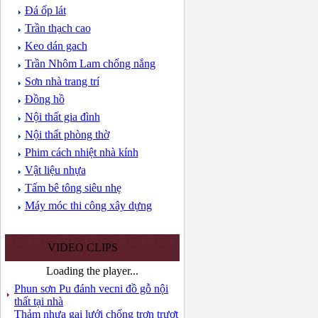
Đá ốp lát
Trần thạch cao
Keo dán gach
Trần Nhôm Lam chống nắng
Sơn nhà trang trí
Đồng hồ
Nội thất gia đình
Nội thất phòng thờ
Phim cách nhiệt nhà kính
Vật liệu nhựa
Tấm bê tông siêu nhẹ
Máy móc thi công xây dựng
VIDEO CLIPS
Loading the player...
Phun sơn Pu đánh vecni đồ gỗ nội
thất tại nhà
Thảm nhựa gai lưới chống trơn trượt