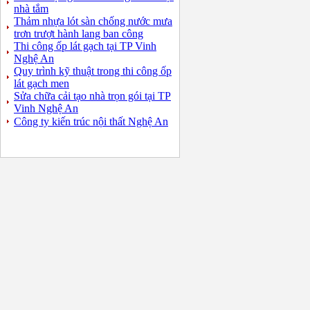
nhà tắm
Thảm nhựa lót sàn chống nước mưa
trơn trượt hành lang ban công
Thi công ốp lát gạch tại TP Vinh
Nghệ An
Quy trình kỹ thuật trong thi công ốp
lát gạch men
Sửa chữa cải tạo nhà trọn gói tại TP
Vinh Nghệ An
Công ty kiến trúc nội thất Nghệ An