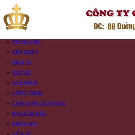
TRANG CHỦ
GIỚI THIỆU
DỊCH VỤ
TIN TỨC
SẢN PHẨM
CÔNG TRÌNH
CẨM NANG XÂY DỰNG
BẠN CẦN BIẾT
KHÓA HỌC
LIÊN HỆ