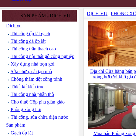
DỊCH VỤ
|
PHÒNG XÔ
SẢN PHẨM - DỊCH VỤ
Dịch vụ
Thi công ốp lát gạch
Thi công đá ốp lát
Thi công trần thạch cao
Thi công nội thất gỗ công nghiệp
Xây dựng nhà trọn gói
Địa chỉ Cửa hàng bán 
Sửa chữa, cải tạo nhà
xông hơi ướt khô gia 
Chống thấm dột công trình
Thiết kế kiến trúc
Thi công nhà phần thô
Cho thuê Cốp pha giàn giáo
Phòng xông hơi
Thi công, sửa chữa điện nước
Sản phẩm
Gạch ốp lát
Mua bán Phòng xông 