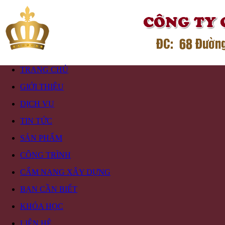
TRANG CHỦ
GIỚI THIỆU
DỊCH VỤ
TIN TỨC
SẢN PHẨM
CÔNG TRÌNH
CẨM NANG XÂY DỰNG
BẠN CẦN BIẾT
KHÓA HỌC
LIÊN HỆ