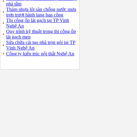
nhà tắm
Thảm nhựa lót sàn chống nước mưa
trơn trượt hành lang ban công
Thi công ốp lát gạch tại TP Vinh
Nghệ An
Quy trình kỹ thuật trong thi công ốp
lát gạch men
Sửa chữa cải tạo nhà trọn gói tại TP
Vinh Nghệ An
Công ty kiến trúc nội thất Nghệ An