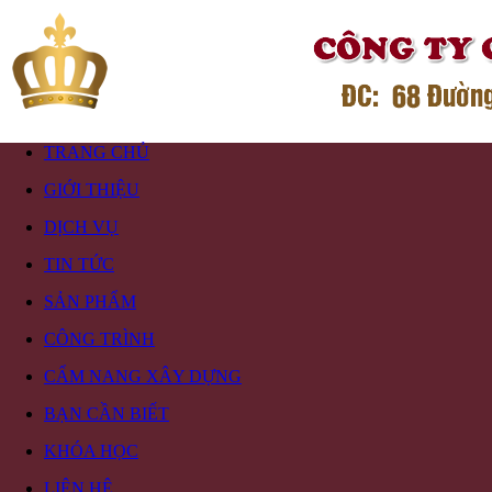
TRANG CHỦ
GIỚI THIỆU
DỊCH VỤ
TIN TỨC
SẢN PHẨM
CÔNG TRÌNH
CẨM NANG XÂY DỰNG
BẠN CẦN BIẾT
KHÓA HỌC
LIÊN HỆ