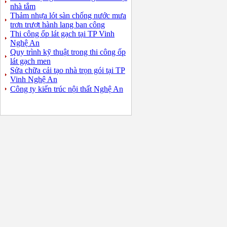
nhà tắm
Thảm nhựa lót sàn chống nước mưa
trơn trượt hành lang ban công
Thi công ốp lát gạch tại TP Vinh
Nghệ An
Quy trình kỹ thuật trong thi công ốp
lát gạch men
Sửa chữa cải tạo nhà trọn gói tại TP
Vinh Nghệ An
Công ty kiến trúc nội thất Nghệ An