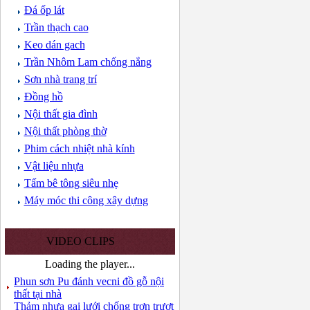
Đá ốp lát
Trần thạch cao
Keo dán gach
Trần Nhôm Lam chống nắng
Sơn nhà trang trí
Đồng hồ
Nội thất gia đình
Nội thất phòng thờ
Phim cách nhiệt nhà kính
Vật liệu nhựa
Tấm bê tông siêu nhẹ
Máy móc thi công xây dựng
VIDEO CLIPS
Loading the player...
Phun sơn Pu đánh vecni đồ gỗ nội
thất tại nhà
Thảm nhựa gai lưới chống trơn trượt