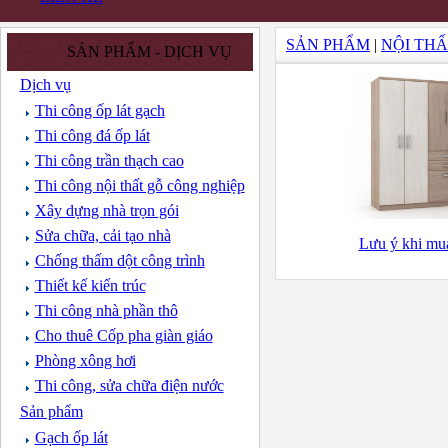
SẢN PHẨM
|
NỘI THẤ
SẢN PHẨM - DỊCH VỤ
Dịch vụ
Thi công ốp lát gạch
Thi công đá ốp lát
Thi công trần thạch cao
Thi công nội thất gỗ công nghiệp
Xây dựng nhà trọn gói
Sửa chữa, cải tạo nhà
Lưu ý khi mua
Chống thấm dột công trình
Thiết kế kiến trúc
Thi công nhà phần thô
Cho thuê Cốp pha giàn giáo
Phòng xông hơi
Thi công, sửa chữa điện nước
Sản phẩm
Gạch ốp lát