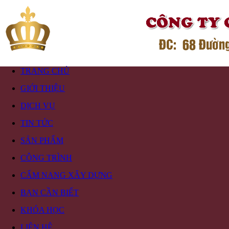
TRANG CHỦ
GIỚI THIỆU
DỊCH VỤ
TIN TỨC
SẢN PHẨM
CÔNG TRÌNH
CẨM NANG XÂY DỰNG
BẠN CẦN BIẾT
KHÓA HỌC
LIÊN HỆ