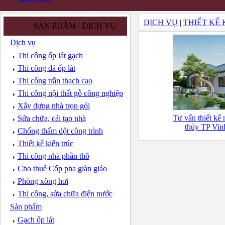
DỊCH VỤ
|
THIẾT KẾ 
SẢN PHẨM - DỊCH VỤ
Dịch vụ
Thi công ốp lát gạch
Thi công đá ốp lát
Thi công trần thạch cao
Thi công nội thất gỗ công nghiệp
Xây dựng nhà trọn gói
Tư vấn thiết kế
Sửa chữa, cải tạo nhà
thủy TP Vi
Chống thấm dột công trình
Thiết kế kiến trúc
Thi công nhà phần thô
Cho thuê Cốp pha giàn giáo
Phòng xông hơi
Thi công, sửa chữa điện nước
Sản phẩm
Gạch ốp lát