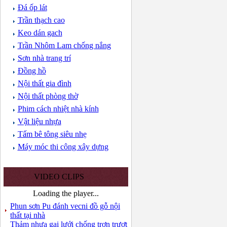
Đá ốp lát
Trần thạch cao
Keo dán gach
Trần Nhôm Lam chống nắng
Sơn nhà trang trí
Đồng hồ
Nội thất gia đình
Nội thất phòng thờ
Phim cách nhiệt nhà kính
Vật liệu nhựa
Tấm bê tông siêu nhẹ
Máy móc thi công xây dựng
VIDEO CLIPS
Loading the player...
Phun sơn Pu đánh vecni đồ gỗ nội
thất tại nhà
Thảm nhựa gai lưới chống trơn trượt