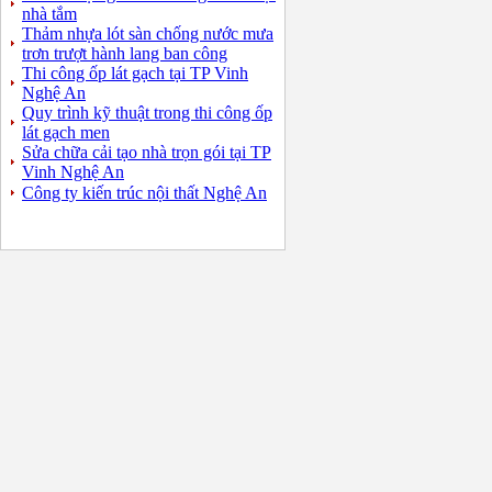
nhà tắm
Thảm nhựa lót sàn chống nước mưa
trơn trượt hành lang ban công
Thi công ốp lát gạch tại TP Vinh
Nghệ An
Quy trình kỹ thuật trong thi công ốp
lát gạch men
Sửa chữa cải tạo nhà trọn gói tại TP
Vinh Nghệ An
Công ty kiến trúc nội thất Nghệ An